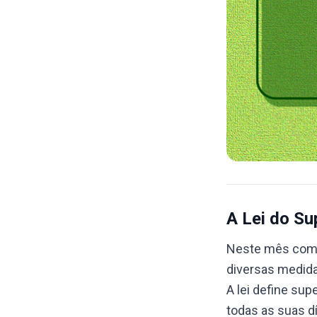
A Lei do S
Neste mês começ
diversas medida
A lei define su
todas as suas d