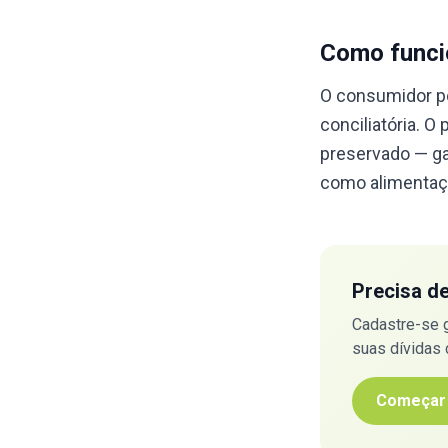
Como funcio
O consumidor po
conciliatória. 
preservado — ga
como alimentaçã
Precisa d
Cadastre-se 
suas dívidas
Começar