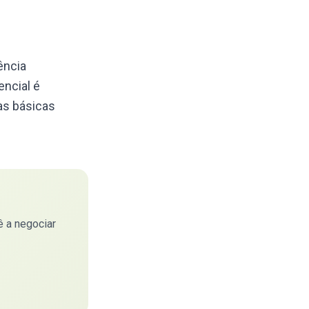
ência
encial é
as básicas
 a negociar