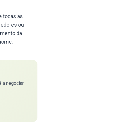
e todas as
credores ou
amento da
 nome.
 a negociar