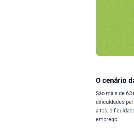
O cenário d
São mais de 63 
dificuldades pa
altos, dificuld
emprego.