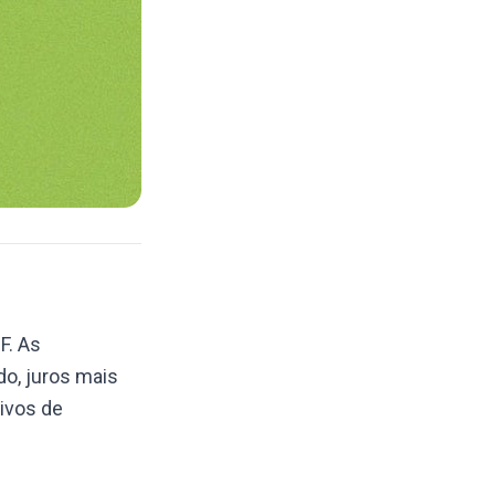
F. As
o, juros mais
tivos de