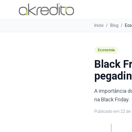
Início
/
Blog
/
Eco
Economia
Black F
pegadi
A importância d
na Black Friday.
Publicado em
22 de