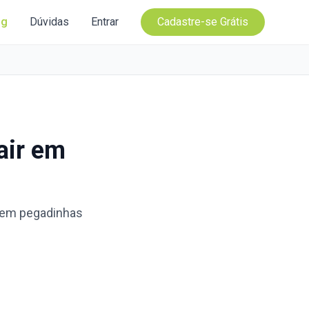
og
Dúvidas
Entrar
Cadastre-se Grátis
air em
r em pegadinhas