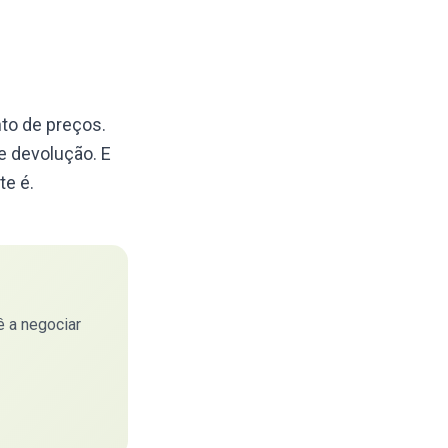
to de preços.
 e devolução. E
te é.
 a negociar