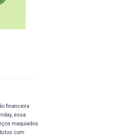
o financeira
riday, essa
reços maquiados
odutos com